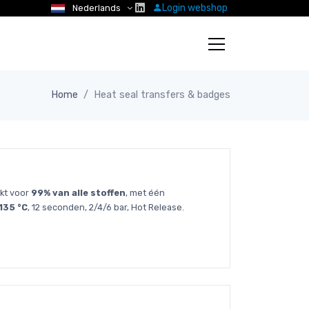
Login webshop
Nederlands
Home
Heat seal transfers & badges
ikt voor
99% van alle stoffen
, met één
135 °C
, 12 seconden, 2/4/6 bar, Hot Release.