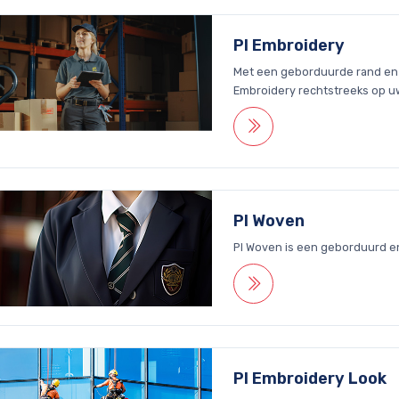
PI Embroidery
Met een geborduurde rand en li
Embroidery rechtstreeks op uw
PI Woven
PI Woven is een geborduurd e
PI Embroidery Look