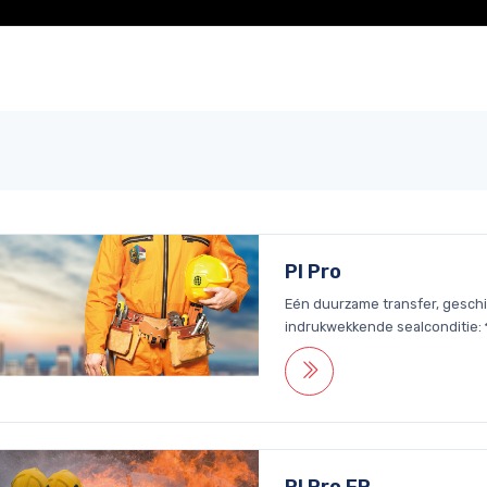
PI Pro
Eén duurzame transfer, gesch
indrukwekkende sealconditie:
PI Pro FR