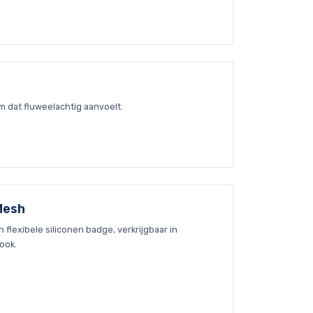
m dat fluweelachtig aanvoelt.
 Mesh
n flexibele siliconen badge, verkrijgbaar in
look.