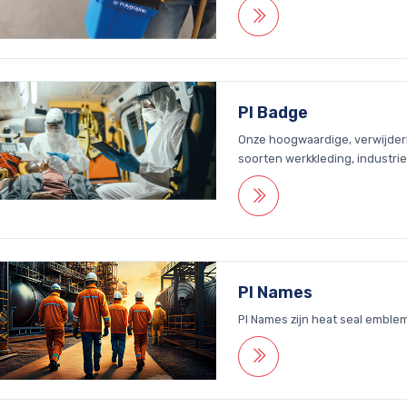
PI Badge
Onze hoogwaardige, verwijderba
soorten werkkleding, industrie
PI Names
PI Names zijn heat seal embl